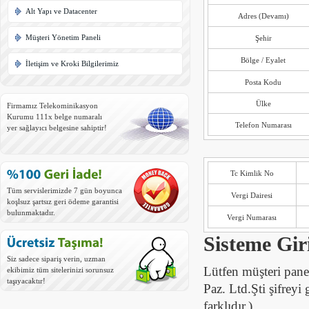
Alt Yapı ve Datacenter
Adres (Devamı)
Müşteri Yönetim Paneli
Şehir
Bölge / Eyalet
İletişim ve Kroki Bilgilerimiz
Posta Kodu
Ülke
Firmamız Telekominikasyon
Kurumu 111x belge numaralı
Telefon Numarası
yer sağlayıcı belgesine sahiptir!
Tc Kimlik No
Tüm servislerimizde 7 gün boyunca
Vergi Dairesi
koşlsuz şartsız geri ödeme garantisi
bulunmaktadır.
Vergi Numarası
Sisteme Giri
Siz sadece sipariş verin, uzman
Lütfen müşteri pane
ekibimiz tüm sitelerinizi sorunsuz
taşıyacaktır!
Paz. Ltd.Şti şifreyi 
farklıdır.)