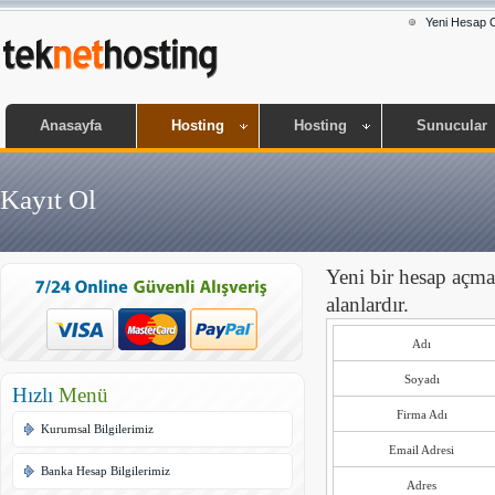
Yeni Hesap O
Anasayfa
Hosting
Hosting
Sunucular
Kayıt Ol
Yeni bir hesap açmak
alanlardır.
Adı
Soyadı
Hızlı
Menü
Firma Adı
Kurumsal Bilgilerimiz
Email Adresi
Banka Hesap Bilgilerimiz
Adres